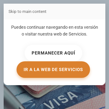
Skip to main content
Estás en Telenord Medios
¿Quiénes califican para
Puedes continuar navegando en esta versión
renovar la visa de no
o visitar nuestra web de
Servicios
.
inmigrante sin entrevista?
PERMANECER AQUÍ
ESCRITO POR EMBAJADA ESTADOS UNIDOS EN RD EL
05
FEBRERO 2021
. PUBLICADO EN
MIGRACIÓN AL DÍA
.
IR A LA WEB DE SERVICIOS