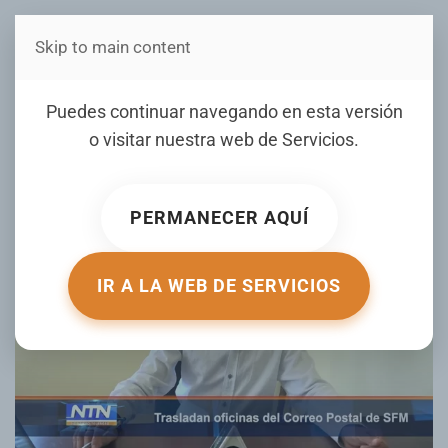
Skip to main content
Estás en Telenord Medios
Trasladan oficinas del
Puedes continuar navegando en esta versión
Correo Postal de SFM.
o visitar nuestra web de
Servicios
.
ESCRITO POR NOTICIERO TELENORD EL
23 MARZO 2023
.
PUBLICADO EN
NOTICIAS
.
PERMANECER AQUÍ
IR A LA WEB DE SERVICIOS