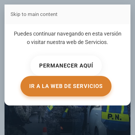
Skip to main content
Estás en Telenord Medios
VIVIR DIGNAMENTE!!!
Puedes continuar navegando en esta versión
o visitar nuestra web de
Servicios
.
ESCRITO POR NOTICIERO TELENORD EL
25 JULIO 2024
.
PUBLICADO EN
OPINIÓN LOCAL
.
PERMANECER AQUÍ
IR A LA WEB DE SERVICIOS