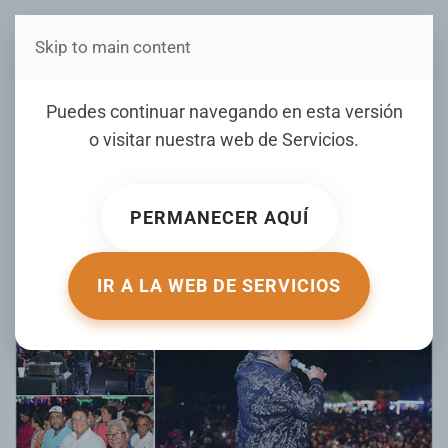
Skip to main content
Estás en Telenord Medios
Wellington Toribio y Adrián
Puedes continuar navegando en esta versión
Acordeón brinda gran
o visitar nuestra web de
Servicios
.
concierto en las fiestas
patronales Santa Ana 2024
PERMANECER AQUÍ
ESCRITO POR TELENORD.COM EL
26 JULIO 2024
. PUBLICADO
EN
GALERIA
.
IR A LA WEB DE SERVICIOS