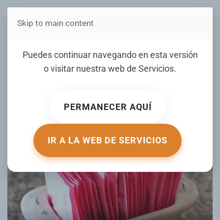
Skip to main content
Estás en Telenord Medios
¿Los edulcorantes no
Puedes continuar navegando en esta versión
calóricos pueden causar
o visitar nuestra web de
Servicios
.
cáncer?
PERMANECER AQUÍ
ESCRITO POR SALUD180.COM EL
04 SEPTIEMBRE 2024
.
PUBLICADO EN
SALUD
.
IR A LA WEB DE SERVICIOS