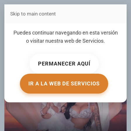
Skip to main content
Estás en Telenord Medios
Cattleya Gazmey ya tiene
Puedes continuar navegando en esta versión
doble nacionalidad
o visitar nuestra web de
Servicios
.
ESCRITO POR MASVIP.COM EL
12 SEPTIEMBRE 2024
.
PUBLICADO EN
FARANDULA
.
PERMANECER AQUÍ
IR A LA WEB DE SERVICIOS