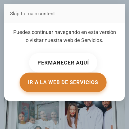
Skip to main content
Estás en Telenord Medios
Pikitikos Kids celebra
Puedes continuar navegando en esta versión
aniversario con apertura de
o visitar nuestra web de
Servicios
.
“Darell for men”
PERMANECER AQUÍ
ESCRITO POR TELENORD.COM.DO EL
31 OCTUBRE 2024
.
PUBLICADO EN
GALERIA
.
IR A LA WEB DE SERVICIOS