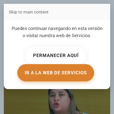
Skip to main content
Estás en Telenord Medios
Presidenta CMD filial
Puedes continuar navegando en esta versión
duarte aclara no solo
o visitar nuestra web de
Servicios
.
luchan por aumento
salarial
PERMANECER AQUÍ
ESCRITO POR FRAULIN RUIZ EL
27 NOVIEMBRE 2024
.
PUBLICADO EN
ENTREVISTAS
.
IR A LA WEB DE SERVICIOS