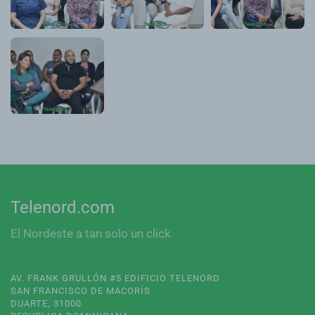
Telenord.com
El Nordeste a tan solo un click
AV. FRANK GRULLÓN #5 EDIFICIO TELENORD
SAN FRANCISCO DE MACORÍS
DUARTE, 31000