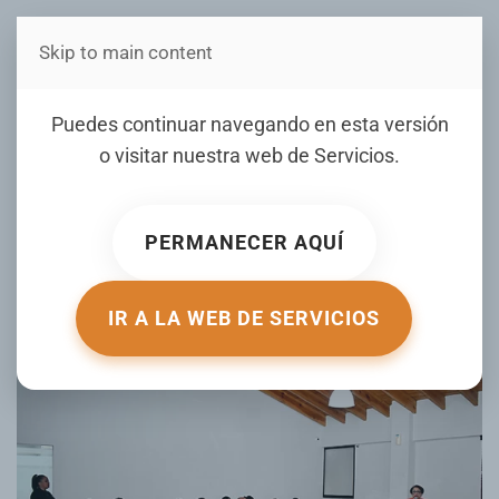
Skip to main content
Estás en Telenord Medios
Centro Materno Infantil del
Puedes continuar navegando en esta versión
Nordeste realiza charla
o visitar nuestra web de
Servicios
.
sobre la No Violencia
contra la Mujer
PERMANECER AQUÍ
ESCRITO POR TELENORD.COM EL
29 NOVIEMBRE 2024
.
PUBLICADO EN
GALERIA
.
IR A LA WEB DE SERVICIOS