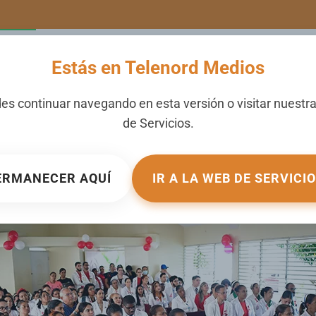
LERIA
NOTICIAS
CANALES
SECCIONES
NOSOTROS
Estás en Telenord Medios
 San Vicente de Paúl ofic
es continuar navegando en esta versión o visitar nuestr
de
Servicios
.
spuesta al VIH
24
. PUBLICADO EN
GALERIA
.
ERMANECER AQUÍ
IR A LA WEB DE SERVICI