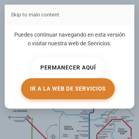
Skip to main content
Estás en Telenord Medios
2025: año clave para la
Puedes continuar navegando en esta versión
mejora del transporte en el
o visitar nuestra web de
Servicios
.
Gran Santo Domingo y
Santiago
PERMANECER AQUÍ
ESCRITO POR DIARIO LIBRE EL
02 DICIEMBRE 2024
.
PUBLICADO EN
NACIONALES
.
IR A LA WEB DE SERVICIOS