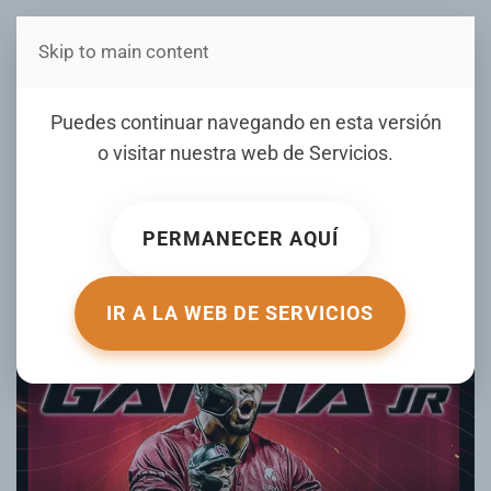
Skip to main content
Estás en Telenord Medios
Luis García Jr. debutará
Puedes continuar navegando en esta versión
esta noche con los
o visitar nuestra web de
Servicios
.
Gigantes del Cibao
PERMANECER AQUÍ
ESCRITO POR JUNIOR MATRILLE EL
02 DICIEMBRE 2024
.
PUBLICADO EN
DEPORTES CON JUNIOR MATRILLÉ
.
IR A LA WEB DE SERVICIOS