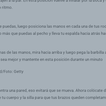
jen a la par. En esta posición vuelve a inhalar por la boca y 
o ritmo.
 puedas, luego posiciona las manos en cada una de tus rodill
 lo más que puedas al pecho y lleva tu espalda hacia atrás 
as de las manos, mira hacia arriba y luego pega la barbilla
o sea mejor y mantente en esta posición durante un minuto
 contra una pared, eso evitará que se mueva. Ahora colócate 
re tu cuerpo y la silla para que tus brazos queden complet