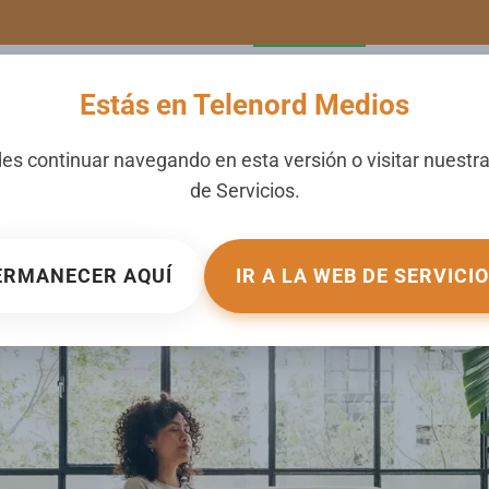
LERIA
NOTICIAS
CANALES
SECCIONES
NOSOTROS
Estás en Telenord Medios
 ansiedad de tu cuerpo: 4
es continuar navegando en esta versión o visitar nuestr
de
Servicios
.
ICADO EN
MUJER DE HOY
.
ERMANECER AQUÍ
IR A LA WEB DE SERVICI