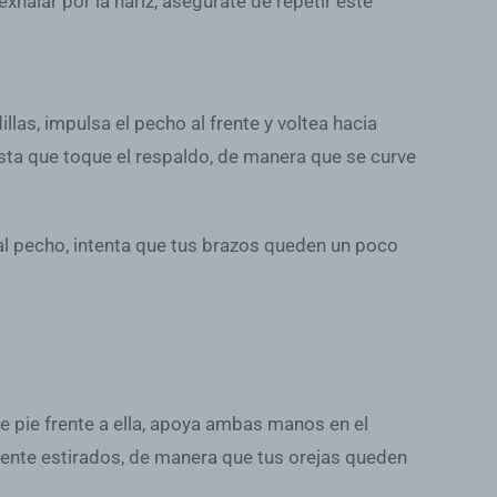
exhalar por la nariz, asegúrate de repetir este
as, impulsa el pecho al frente y voltea hacia
hasta que toque el respaldo, de manera que se curve
 al pecho, intenta que tus brazos queden un poco
de pie frente a ella, apoya ambas manos en el
amente estirados, de manera que tus orejas queden