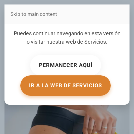
Skip to main content
Estás en Telenord Medios
Descubren una nueva
Puedes continuar navegando en esta versión
hormona de la saciedad
o visitar nuestra web de
Servicios
.
que podría ayudarte a
adelgazar
PERMANECER AQUÍ
ESCRITO POR HIPERTEXTUAL.COM EL
31 ENERO 2025
.
PUBLICADO EN
MUJER DE HOY
.
IR A LA WEB DE SERVICIOS