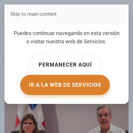
Skip to main content
Estás en Telenord Medios
Luis Abinader y Raquel
Puedes continuar navegando en esta versión
Peña tendrán una intensa
o visitar nuestra web de
Servicios
.
jornada de actividades por
separado
PERMANECER AQUÍ
ESCRITO POR DIARIOLIBRE.COM EL
16 FEBRERO 2025
.
PUBLICADO EN
NACIONALES
.
IR A LA WEB DE SERVICIOS