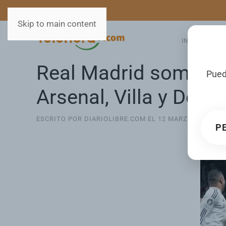
MEDIOS
SERVICIOS
Skip to main content
INICIO
GA
Real Madrid somete a
Pued
Arsenal, Villa y Dor
ESCRITO POR DIARIOLIBRE.COM EL
12 MARZO 2025
. P
P