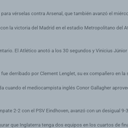
 para vérselas contra Arsenal, que también avanzó el miérc
n la victoria del Madrid en el estadio Metropolitano del At
ntario. El Atlético anotó a los 30 segundos y Vinicius Júnio
 fue derribado por Clement Lenglet, su ex compañero en la 
ada cuando el mediocampista inglés Conor Gallagher aprovech
mpate 2-2 con el PSV Eindhoven, avanzó con un desigual 9-3 
rar que Inglaterra tenga dos equipos en los cuartos de final