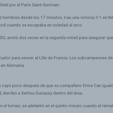
field por el Paris Saint-Germain.
iez hombres desde los 17 minutos, tras una victoria 3-1 en B
ord cuando se escapaba en soledad al arco.
 PSG, anotó dos veces en la segunda mitad para asegurar que
rcador para vencer al Lille de Francia. Los subcampeones de 
a en Alemania.
tos cayó poco después de que su compañero Emre Can igualó 
 derribó a Serhou Guirassy dentro del área.
 en el torneo, se adelantó en el quinto minuto cuando el re