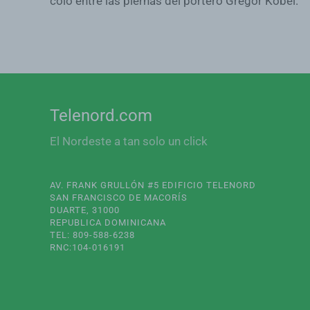
coló entre las piernas del portero Gregor Kobel.
Telenord.com
El Nordeste a tan solo un click
AV. FRANK GRULLÓN #5 EDIFICIO TELENORD
SAN FRANCISCO DE MACORÍS
DUARTE, 31000
REPUBLICA DOMINICANA
TEL: 809-588-6238
RNC:104-016191