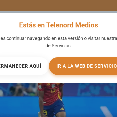
LERIA
NOTICIAS
CANALES
SECCIONES
NOSOTROS
Estás en Telenord Medios
ça es el favorito para ga
es continuar navegando en esta versión o visitar nuestr
de
Servicios
.
ICADO EN
DEPORTES CON JUNIOR MATRILLÉ
.
ERMANECER AQUÍ
IR A LA WEB DE SERVICI