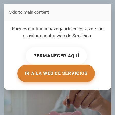
Skip to main content
Estás en Telenord Medios
Cómo funciona el método
Puedes continuar navegando en esta versión
de la botella, con el que
o visitar nuestra web de
Servicios
.
puedes ahorrar hasta 10
mil pesos
PERMANECER AQUÍ
ESCRITO POR REPORTEINDIGO EL
06 JUNIO 2025
. PUBLICADO
EN
TU DINERO
.
IR A LA WEB DE SERVICIOS