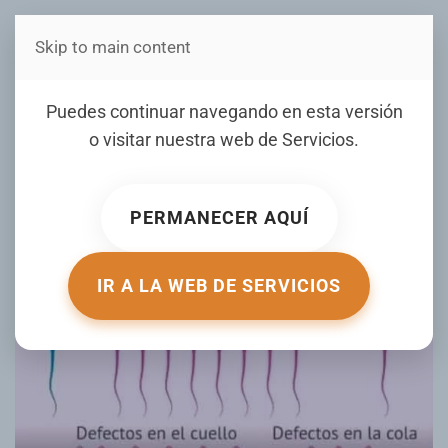
Skip to main content
Estás en Telenord Medios
Tipos de espermatozoides:
Puedes continuar navegando en esta versión
¿cómo saber si tu esperma
o visitar nuestra web de
Servicios
.
es fértil?
PERMANECER AQUÍ
ESCRITO POR SALUD180.COM EL
07 JUNIO 2025
. PUBLICADO
EN
MUJER DE HOY
.
IR A LA WEB DE SERVICIOS