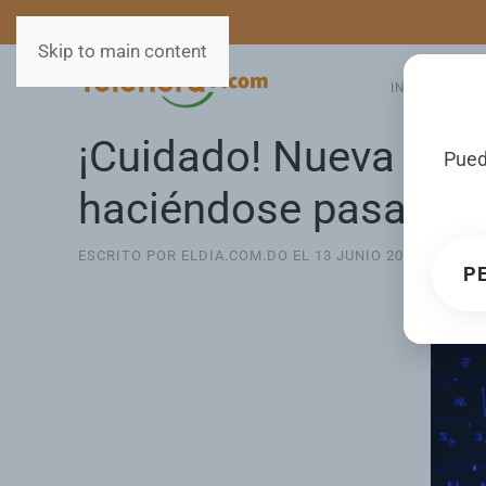
MEDIOS
SERVICIOS
Skip to main content
INICIO
GA
¡Cuidado! Nueva esta
Pued
haciéndose pasar po
ESCRITO POR ELDIA.COM.DO EL
13 JUNIO 2025
. PUBLI
P