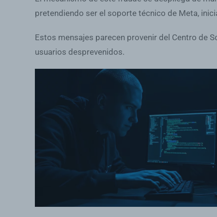
pretendiendo ser el soporte técnico de Meta, inici
Estos mensajes parecen provenir del Centro de Sop
usuarios desprevenidos.