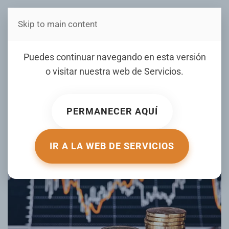
Skip to main content
Estás en Telenord Medios
República Dominicana se
Puedes continuar navegando en esta versión
ubica entre los países más
o visitar nuestra web de
Servicios
.
prósperos de la región,
según informe
PERMANECER AQUÍ
ESCRITO POR HOY.COM.DO EL
14 JUNIO 2025
. PUBLICADO EN
TU DINERO
.
IR A LA WEB DE SERVICIOS