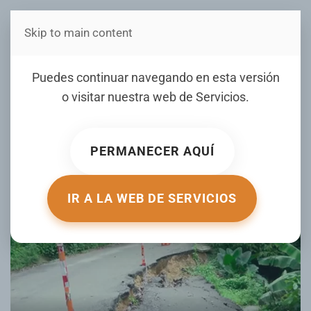
Skip to main content
Estás en Telenord Medios
Derrumbe de carretera
Puedes continuar navegando en esta versión
mantiene preocupados a
o visitar nuestra web de
Servicios
.
residentes de Atabalero
PERMANECER AQUÍ
ESCRITO POR TELENORD EL
18 JUNIO 2025
. PUBLICADO EN
NOTICIERO TELENORD
.
IR A LA WEB DE SERVICIOS