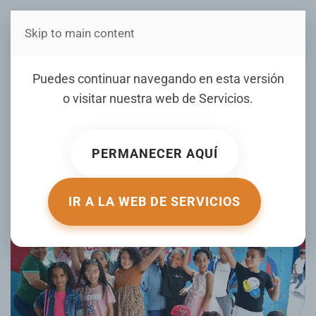
Skip to main content
Estás en Telenord Medios
Colegio Los Amiguitos SFM
Puedes continuar navegando en esta versión
realiza fiesta por el fin de
o visitar nuestra web de
Servicios
.
año escolar nivel primaria
PERMANECER AQUÍ
ESCRITO POR TELENORD.COM EL
20 JUNIO 2025
. PUBLICADO
EN
GALERIA
.
IR A LA WEB DE SERVICIOS