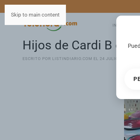
MEDIOS
SERVICIOS
Skip to main content
INICIO
GA
Hijos de Cardi B está
Pued
ESCRITO POR LISTINDIARIO.COM EL
24 JULIO 2025
. PU
P