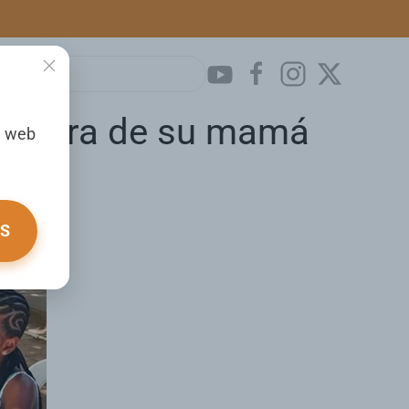
a tierra de su mamá
a web
OS