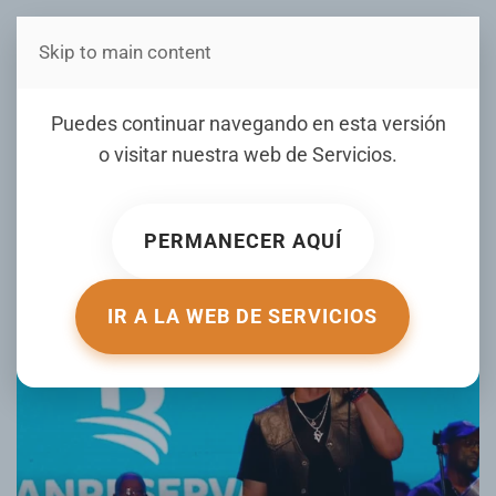
Skip to main content
Estás en Telenord Medios
San Francisco de Macorís
Puedes continuar navegando en esta versión
vivió anoche el arranque de
o visitar nuestra web de
Servicios
.
"¡Que Viva la Patria!"
PERMANECER AQUÍ
ESCRITO POR DIARIOLIBRE EL
27 JULIO 2025
. PUBLICADO EN
FARANDULA
.
IR A LA WEB DE SERVICIOS