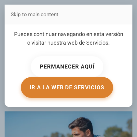
Skip to main content
Estás en Telenord Medios
Puedes continuar navegando en esta versión
o visitar nuestra web de
Servicios
.
Descubren que la proteína que
cuida los cromosomas también
PERMANECER AQUÍ
repara los músculos
IR A LA WEB DE SERVICIOS
ESCRITO POR INFOBAE.COM EL
07 AGOSTO 2026
. PUBLICADO
EN
SALUD
.