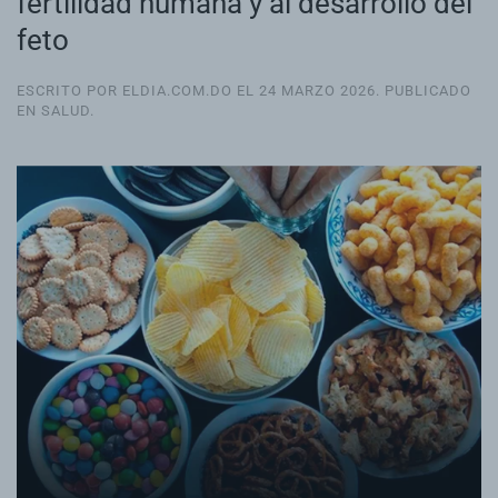
fertilidad humana y al desarrollo del
feto
ESCRITO POR ELDIA.COM.DO EL
24 MARZO 2026
. PUBLICADO
EN
SALUD
.