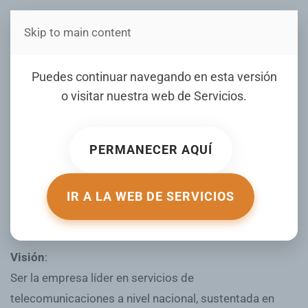
Skip to main content
Estás en Telenord Medios
Puedes continuar navegando en esta versión
Misión, Visión y Valores
o visitar nuestra web de
Servicios
.
ESCRITO POR FERMIN CONCEPCION EL
29 MAY 2025
.
PUBLICADO EN
NOSOTROS
.
PERMANECER AQUÍ
Misión
:
IR A LA WEB DE SERVICIOS
Satisfacer las necesidades de interconexión,
información, y entretenimiento; un suscriptor a la vez.
Visión
:
Ser la empresa líder en servicios de
telecomunicaciones a nivel nacional, sustentada en