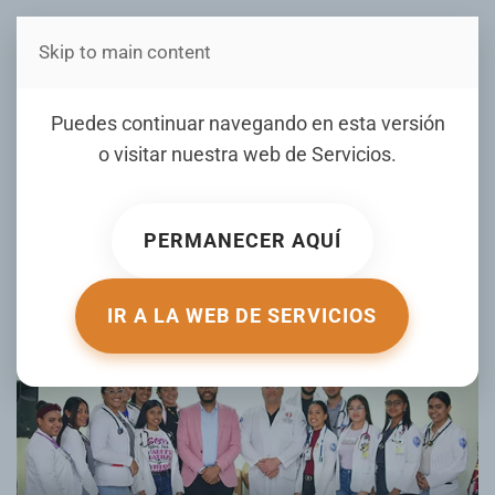
Skip to main content
Estás en Telenord Medios
Ofrecen conferencia sobre
Puedes continuar navegando en esta versión
ortopedia en UASD recinto
o visitar nuestra web de
Servicios
.
San Francisco
PERMANECER AQUÍ
ESCRITO POR TELENORD.COM.DO EL
07 NOVIEMBRE 2025
.
PUBLICADO EN
GALERIA
.
IR A LA WEB DE SERVICIOS