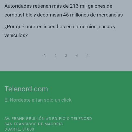
Autoridades retienen más de 213 mil galones de
combustible y decomisan 46 millones de mercancías
¿Por qué ocurren incendios en comercios, casas y
vehículos?
1
2
3
4
Telenord.com
El Nordeste a tan solo un click
AV. FRANK GRULLÓN #5 EDIFICIO TELENORD
SAN FRANCISCO DE MACORÍS
DUARTE, 31000