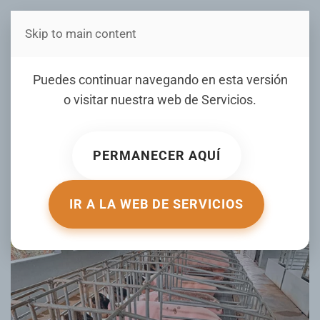
Skip to main content
Estás en Telenord Medios
Puedes continuar navegando en esta versión
Debaten sobre el control o vigilancia
o visitar nuestra web de
Servicios
.
de la peste porcina
ESCRITO POR LISTINDIARIO.COM EL
PERMANECER AQUÍ
07 AGOSTO 2026
.
PUBLICADO EN
NACIONALES
.
IR A LA WEB DE SERVICIOS