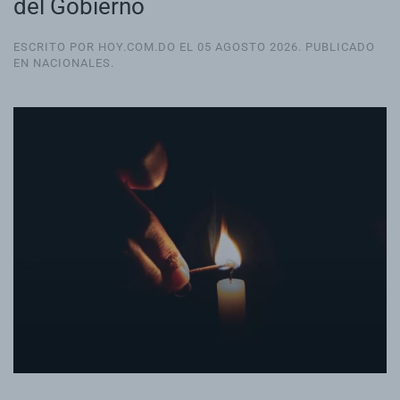
del Gobierno
ESCRITO POR HOY.COM.DO EL
05 AGOSTO 2026
. PUBLICADO
EN
NACIONALES
.