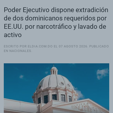
Poder Ejecutivo dispone extradición
de dos dominicanos requeridos por
EE.UU. por narcotráfico y lavado de
activo
ESCRITO POR ELDIA.COM.DO EL
07 AGOSTO 2026
. PUBLICADO
EN
NACIONALES
.