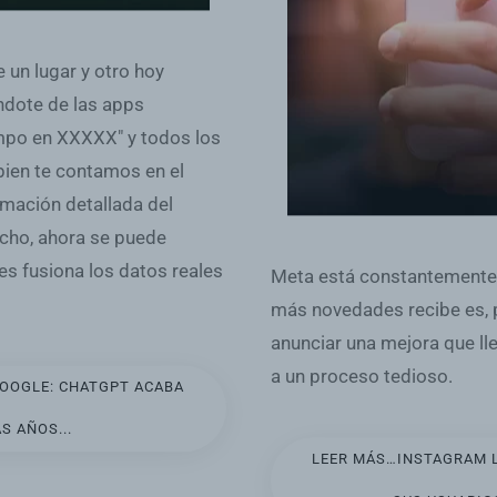
 un lugar y otro hoy
ándote de las apps
mpo en XXXXX" y todos los
bien te contamos en el
ormación detallada del
echo, ahora se puede
es fusiona los datos reales
Meta está constantemente 
más novedades recibe es, 
anunciar una mejora que ll
a un proceso tedioso.
GOOGLE: CHATGPT ACABA
S AÑOS...
LEER MÁS…INSTAGRAM L