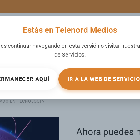
LERIA
NOTICIAS
CANALES
SECCIONES
NOSOTROS
Estás en Telenord Medios
es continuar navegando en esta versión o visitar nuestr
de
Servicios
.
 queja de
ERMANECER AQUÍ
IR A LA WEB DE SERVICI
on
CADO EN
TECNOLOGÍA
.
Ahora puedes h