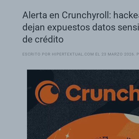
Alerta en Crunchyroll: hackea
dejan expuestos datos sensib
de crédito
ESCRITO POR HIPERTEXTUAL.COM EL
23 MARZO 2026
. 