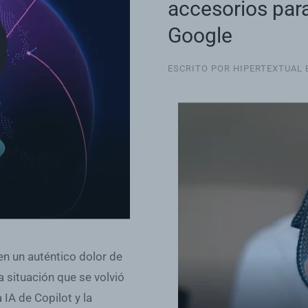
accesorios para
Google
ESCRITO POR HIPERTEXTUAL 
en un auténtico dolor de
 situación que se volvió
IA de Copilot y la