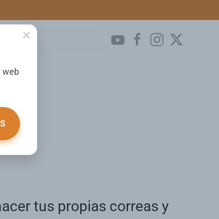
a web
OS
acer tus propias correas y