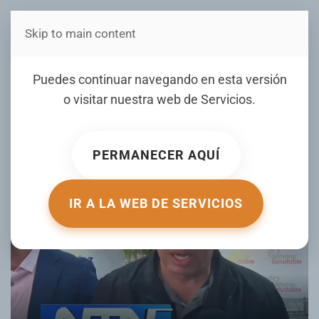
Skip to main content
Estás en Telenord Medios
Alcalde de SFM asegura el
Puedes continuar navegando en esta versión
gobierno está trabajando
o visitar nuestra web de
Servicios
.
ESCRITO POR FRAULIN RUIZ EL
17 MARZO 2025
. PUBLICADO
EN
NOTICIAS
.
PERMANECER AQUÍ
IR A LA WEB DE SERVICIOS