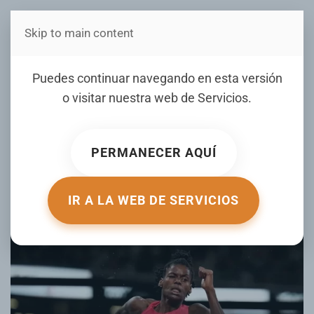
Skip to main content
Estás en Telenord Medios
Marileidy Paulino: “Tengo fe
Puedes continuar navegando en esta versión
en que batiré el récord
o visitar nuestra web de
Servicios
.
mundial”
PERMANECER AQUÍ
ESCRITO POR ELDIA.COM.DO EL
18 SEPTIEMBRE 2025
.
PUBLICADO EN
DEPORTES CON JUNIOR MATRILLÉ
.
IR A LA WEB DE SERVICIOS