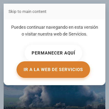
Skip to main content
Estás en Telenord Medios
Irán negocia paz con cese
Puedes continuar navegando en esta versión
agresión israelí
o visitar nuestra web de
Servicios
.
ESCRITO POR ELDIA.COM.DO EL
03 JUNIO 2026
. PUBLICADO
EN
INTERNACIONALES
.
PERMANECER AQUÍ
IR A LA WEB DE SERVICIOS