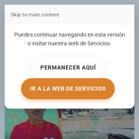
Skip to main content
Estás en Telenord Medios
Denuncian mal estado de
Puedes continuar navegando en esta versión
calles en sectores de la
o visitar nuestra web de
Servicios
.
zona norte de SFM
PERMANECER AQUÍ
ESCRITO POR JOHANNY PAULINO EL
01 MAY 2026
.
PUBLICADO EN
LOCALES
.
IR A LA WEB DE SERVICIOS