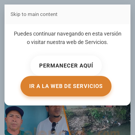
Skip to main content
Estás en Telenord Medios
Exigen la continuidad de
Puedes continuar navegando en esta versión
los trabajos en la segunda
o visitar nuestra web de
Servicios
.
fase de la cañada grande
en SFM
PERMANECER AQUÍ
ESCRITO POR RAMON HERNANDEZ EL
13 MAY 2026
.
PUBLICADO EN
LOCALES
.
IR A LA WEB DE SERVICIOS