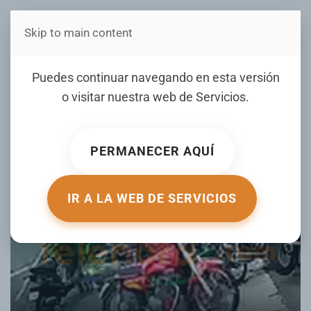
Skip to main content
Estás en Telenord Medios
¡Roban motor en el cuartel
Puedes continuar navegando en esta versión
policial de SFM!
o visitar nuestra web de
Servicios
.
ESCRITO POR JOHANNY PAULINO EL
13 MAY 2026
.
PUBLICADO EN
LOCALES
.
PERMANECER AQUÍ
IR A LA WEB DE SERVICIOS