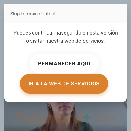
Skip to main content
Estás en Telenord Medios
¡Vecinos en zozobra!
Puedes continuar navegando en esta versión
Denuncian ola de robos en
o visitar nuestra web de
Servicios
.
Toribio Piantini
PERMANECER AQUÍ
ESCRITO POR JOHANNY PAULINO EL
13 MAY 2026
.
PUBLICADO EN
LOCALES
.
IR A LA WEB DE SERVICIOS