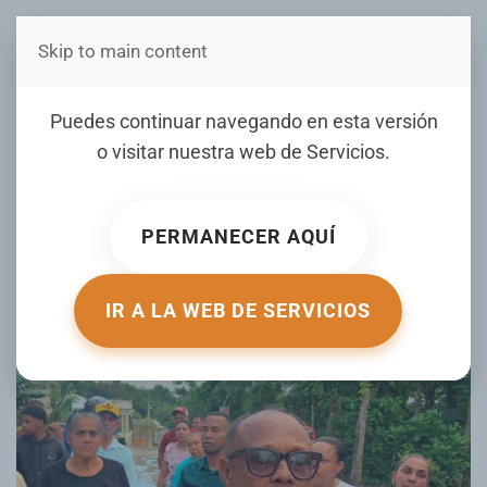
Skip to main content
Estás en Telenord Medios
Residentes en el sector
Puedes continuar navegando en esta versión
Cuesta Blanca SFM exigen
o visitar nuestra web de
Servicios
.
diversas demandas a las
autoridades
PERMANECER AQUÍ
ESCRITO POR JESUS DANIEL VILLALONA EL
13 MAY 2026
.
PUBLICADO EN
LOCALES
.
IR A LA WEB DE SERVICIOS