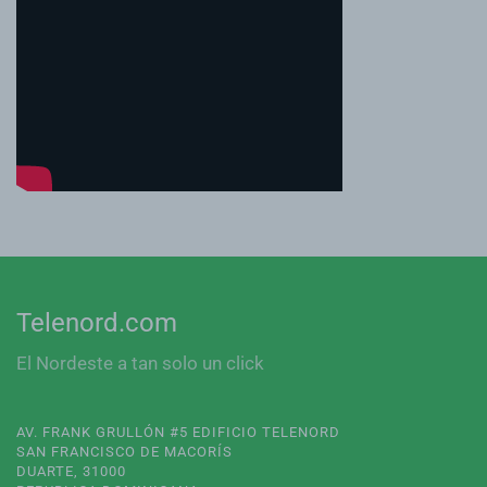
Telenord.com
El Nordeste a tan solo un click
AV. FRANK GRULLÓN #5 EDIFICIO TELENORD
SAN FRANCISCO DE MACORÍS
DUARTE, 31000