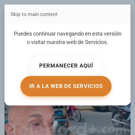
Skip to main content
Estás en Telenord Medios
Cúmulo de aguas
Puedes continuar navegando en esta versión
residuales en la avenida
o visitar nuestra web de
Servicios
.
Libertad de SFM preocupa
a ciudadanos
PERMANECER AQUÍ
ESCRITO POR VLADIMIR PAULA EL
02 JUNIO 2026
. PUBLICADO
EN
LOCALES
.
IR A LA WEB DE SERVICIOS