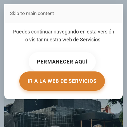
Skip to main content
Estás en Telenord Medios
El Jet Set tenía el techo
Puedes continuar navegando en esta versión
sobrecargado, dice
o visitar nuestra web de
Servicios
.
acusación contra los
hermanos Espaillat
PERMANECER AQUÍ
ESCRITO POR LISTINDIARIO.COM EL
08 NOVIEMBRE 2025
.
PUBLICADO EN
NACIONALES
.
IR A LA WEB DE SERVICIOS