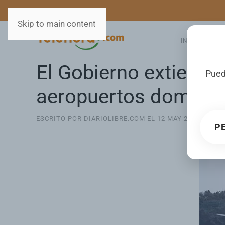
MEDIOS
SERVICIOS
Skip to main content
INICIO
GA
El Gobierno extiende
Pued
aeropuertos domini
ESCRITO POR DIARIOLIBRE.COM EL
12 MAY 2026
. PUBL
P