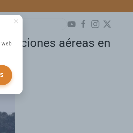
operaciones aéreas en
a web
OS