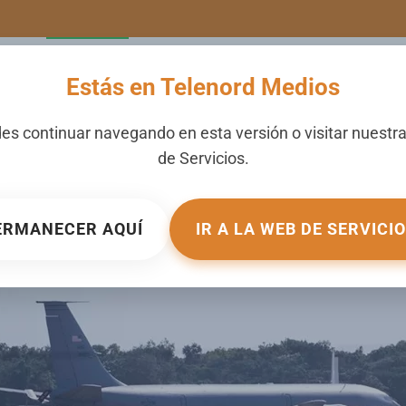
LERIA
NOTICIAS
CANALES
SECCIONES
NOSOTROS
Estás en Telenord Medios
 permiso a EE. UU. para 
es continuar navegando en esta versión o visitar nuestr
de
Servicios
.
canos
ICADO EN
NACIONALES
.
ERMANECER AQUÍ
IR A LA WEB DE SERVICI