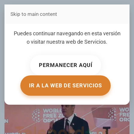
Skip to main content
Estás en Telenord Medios
Abinader presenta RD
Puedes continuar navegando en esta versión
como destino clave de
o visitar nuestra web de
Servicios
.
inversión en Congreso de
Zonas Francas
PERMANECER AQUÍ
ESCRITO POR JOHANNY PAULINO EL
13 MAY 2026
.
PUBLICADO EN
NACIONALES
.
IR A LA WEB DE SERVICIOS