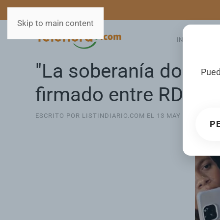
MEDIOS
SERVICIOS
Skip to main content
INICIO
GA
"La soberanía domini
Pued
firmado entre RD y 
ESCRITO POR LISTINDIARIO.COM EL
13 MAY 2026
. PUB
P