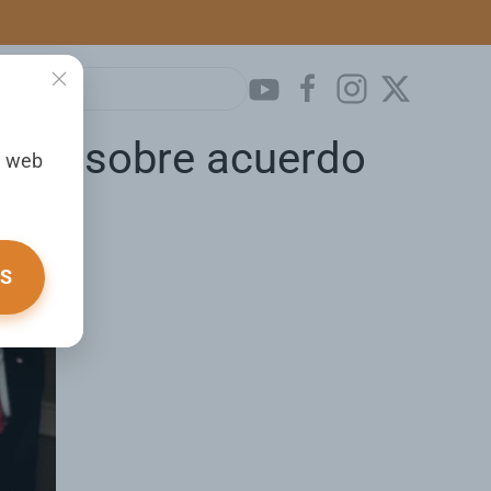
aliza sobre acuerdo
a web
OS