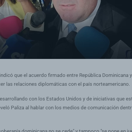
, indicó que el acuerdo firmado entre República Dominicana y 
cer las relaciones diplomáticas con el país norteamericano.
sarrollando con los Estados Unidos y de iniciativas que e
reveló Paliza al hablar con los medios de comunicación dent
a soberanía dominicana no se cede" y tampoco "se pone en ju