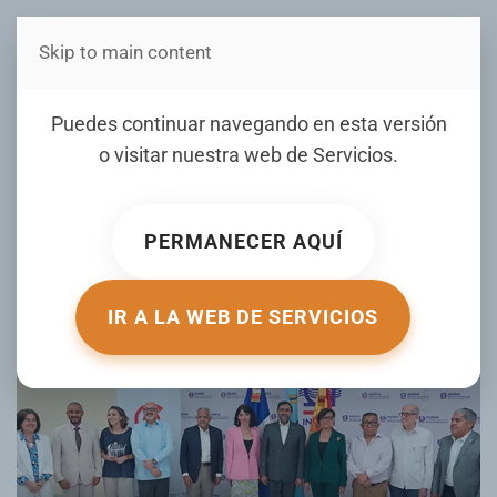
Skip to main content
Estás en Telenord Medios
INDRHI lanza red nacional
Puedes continuar navegando en esta versión
para monitorear la calidad
o visitar nuestra web de
Servicios
.
del agua
PERMANECER AQUÍ
ESCRITO POR JOHANNY PAULINO EL
03 JUNIO 2026
.
PUBLICADO EN
NACIONALES
.
IR A LA WEB DE SERVICIOS