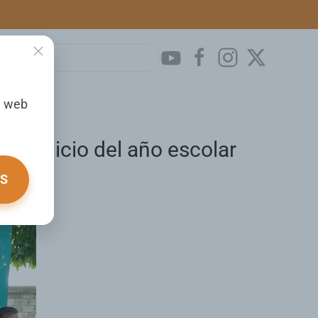
a web
sgo inicio del año escolar
OS