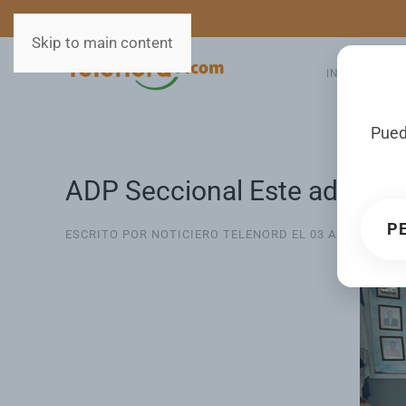
MEDIOS
SERVICIOS
Skip to main content
INICIO
GA
Pued
ADP Seccional Este advierte 
P
ESCRITO POR NOTICIERO TELENORD EL
03 AGOSTO 202