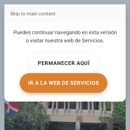
Skip to main content
Estás en Telenord Medios
Envían a prisión a hombre
Puedes continuar navegando en esta versión
acusado de asaltar
o visitar nuestra web de
Servicios
.
profesora
PERMANECER AQUÍ
ESCRITO POR NOTICIERO TELENORD EL
23 OCTUBRE 2025
.
PUBLICADO EN
NOTICIERO TELENORD
.
IR A LA WEB DE SERVICIOS