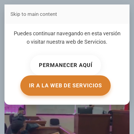
Skip to main content
Estás en Telenord Medios
Aplazan audiencia del caso
Puedes continuar navegando en esta versión
de “38” Y “LiLi La Picua” por
o visitar nuestra web de
Servicios
.
muerte de “Ricardito” en
SFM
PERMANECER AQUÍ
ESCRITO POR NOTICIERO TELENORD EL
30 OCTUBRE 2025
.
PUBLICADO EN
NOTICIERO TELENORD
.
IR A LA WEB DE SERVICIOS