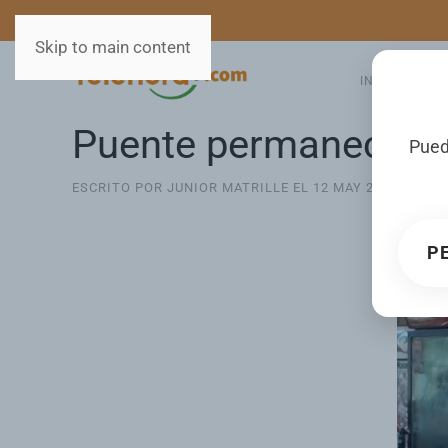
MEDIOS
SERVICIOS
Skip to main content
INICIO
GA
Puente permanece sin
Pued
ESCRITO POR JUNIOR MATRILLE EL
12 MAY 2026
. PUBL
P