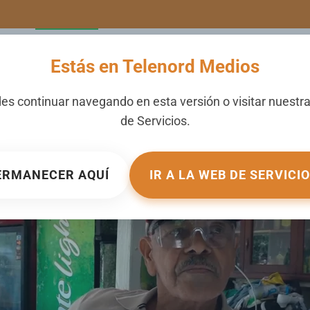
LERIA
NOTICIAS
CANALES
SECCIONES
NOSOTROS
Estás en Telenord Medios
 reparar tras accidente e
es continuar navegando en esta versión o visitar nuestr
de
Servicios
.
ICADO EN
NOTICIERO TELENORD
.
ERMANECER AQUÍ
IR A LA WEB DE SERVICI