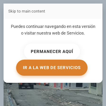
Skip to main content
Estás en Telenord Medios
Anuncian caminata
Puedes continuar navegando en esta versión
exigiendo asfaltado de
o visitar nuestra web de
Servicios
.
calles en sector Hermanas
Mirabal, SFM
PERMANECER AQUÍ
ESCRITO POR NOTICIERO TELENORD EL
12 MAY 2026
.
PUBLICADO EN
NOTICIERO TELENORD
.
IR A LA WEB DE SERVICIOS