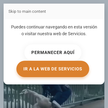
Skip to main content
Estás en Telenord Medios
VIDEO: Policía alemana se
Puedes continuar navegando en esta versión
hace viral por 'arrestar' a un
o visitar nuestra web de
Servicios
.
cisne
PERMANECER AQUÍ
ESCRITO POR ACTUALIDAD.RT.COM EL
05 NOVIEMBRE 2025
.
PUBLICADO EN
DE TODO UN POCO
.
IR A LA WEB DE SERVICIOS